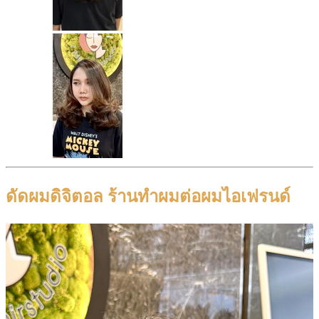
ดัดผมดิจิตอล ร้านทำผมต่อผมไอเฟรนด์