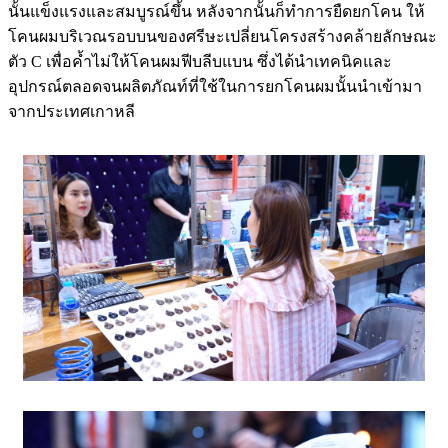
นั้นแข็งแรงและสมบูรณ์ขึ้น หลังจากนั้นก็ทำการยืดยกโคน ให้
โคนผมบริเวณรอบบนของศรีษะเปลี่ยนโครงสร้างคล้ายลักษณะ
ตัว C เพื่อค้ำไม่ให้โคนผมฟีบลีบแบน ซึ่งได้นำเทคนิคและ
อุปกรณ์ตลอดจนผลิตภัณท์ที่ใช้ในการยกโคนผมนั้นนำเข้ามา
จากประเทศเกาหลี