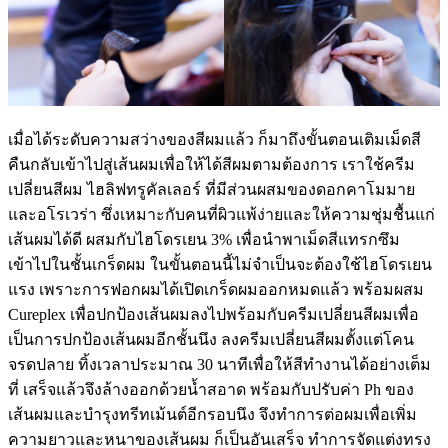
เมื่อได้ระดับความสว่างของสีผมแล้ว ก็มาถึงขั้นตอนเติมเม็ดสี
คืนกลับเข้าไปสู่เส้นผมเพื่อให้ได้สีผมตามต้องการ เราใช้ครีม
เปลี่ยนสีผม ไฮลิฟทรูคัลเลอร์ ที่มีส่วนผสมของดอกคาโมมาย
และอโรเวร่า ซึ่งเหมาะกับคนที่ผิวแพ้ง่ายและให้ความชุ่มชื้นแก่
เส้นผมได้ดี ผสมกับไฮโดรเยน 3% เพื่อนำพาเม็ดสีแทรกซึม
เข้าไปในชั้นเกร็ดผม ในขั้นตอนนี้ไม่จำเป็นจะต้องใช้ไฮโดรเยน
แรง เพราะการฟอกผมได้เปิดเกร็ดผมออกหมดแล้ว พร้อมผสม
Cureplex เพื่อปกป้องเส้นผมลงไปพร้อมกับครีมเปลี่ยนสีผมเพื่อ
เป็นการปกป้องเส้นผมอีกชั้นนึง ลงครีมเปลี่ยนสีผมตั้งแต่โคน
จรดปลาย ทิ้งเวลาประมาณ 30 นาทีเพื่อให้สีทำงานได้อย่างเต็ม
ที่ เสร็จแล้วจึงล้างออกด้วยน้ำสอาด พร้อมกับปรับค่า Ph ของ
เส้นผมและบำรุงทรีทเม้นต์อีกรอบนึง จึงทำการต่อผมเพื่อเพิ่ม
ความยาวและหนาของเส้นผม ก็เป็นอันเสร็จ ทำการจัดแต่งทรง